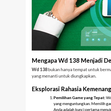
Mengapa Wd 138 Menjadi Des
Wd 138
bukan hanya tempat untuk bermai
yang menanti untuk diungkapkan.
Eksplorasi Rahasia Kemenan
Pemilihan Game yang Tepat:
Wd
yang menguntungkan. Memilih game
Anda adalah kunci pertama menu