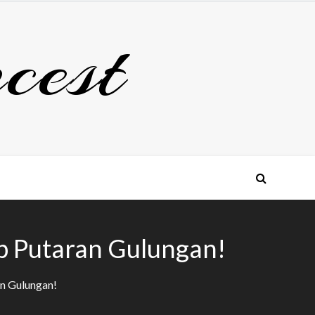
cest
p Putaran Gulungan!
n Gulungan!