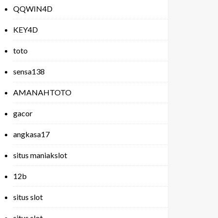
QQWIN4D
KEY4D
toto
sensa138
AMANAHTOTO
gacor
angkasa17
situs maniakslot
12b
situs slot
situs slot