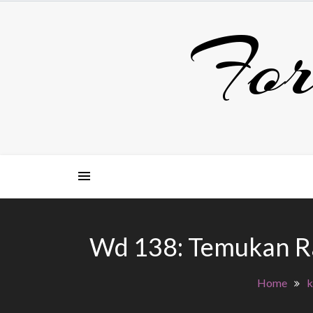
Skip
For
to
content
Wd 138: Temukan Ra
Home
k