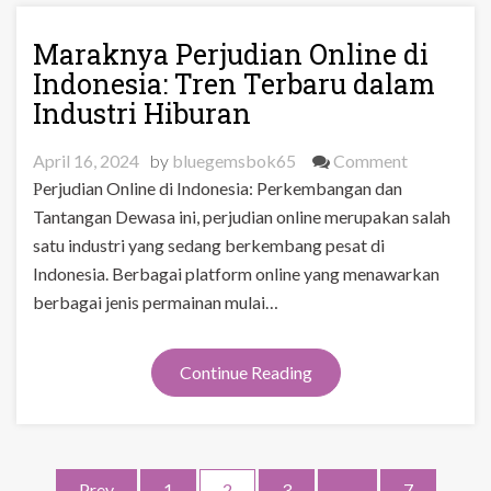
Maraknya Perjudian Online di
Indonesia: Tren Terbaru dalam
Industri Hiburan
on
April 16, 2024
by
bluegemsbok65
Comment
Maraknya
Perjudian Online di Indonesia: Perkembangan dan
Perjudian
Tantangan Dewasa ini, perjudian online merupakan salah
Online
satu industri yang sedang berkembang pesat di
di
Indonesia. Berbagai platform online yang menawarkan
Indonesia:
berbagai jenis permainan mulai…
Tren
Terbaru
dalam
Continue Reading
Industri
Hiburan
Posts
Prev
1
2
3
…
7