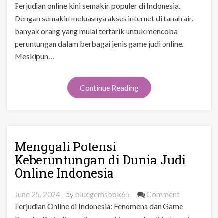
Dunia
Perjudian online kini semakin populer di Indonesia.
Judi
Dengan semakin meluasnya akses internet di tanah air,
Online
banyak orang yang mulai tertarik untuk mencoba
di
peruntungan dalam berbagai jenis game judi online.
Indonesia:
Meskipun…
Menjadi
Pemain
Profesional
Continue Reading
dalam
Permainan
Kartu
Menggali Potensi
Keberuntungan di Dunia Judi
Online Indonesia
on
June 25, 2024
by
bluegemsbok65
Comment
Menggali
Perjudian Online di Indonesia: Fenomena dan Game
Potensi