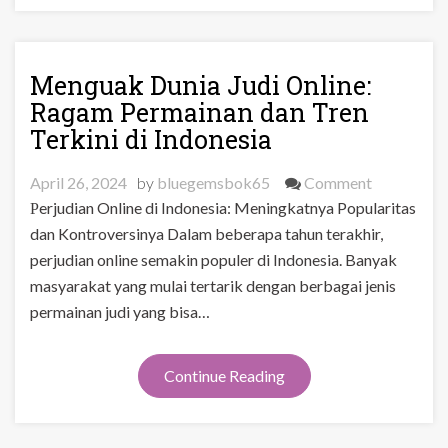
Menguak Dunia Judi Online:
Ragam Permainan dan Tren
Terkini di Indonesia
on
April 26, 2024
by
bluegemsbok65
Comment
Menguak
Perjudian Online di Indonesia: Meningkatnya Popularitas
Dunia
dan Kontroversinya Dalam beberapa tahun terakhir,
Judi
perjudian online semakin populer di Indonesia. Banyak
Online:
masyarakat yang mulai tertarik dengan berbagai jenis
Ragam
permainan judi yang bisa…
Permainan
dan
Tren
Continue Reading
Terkini
di
Indonesia