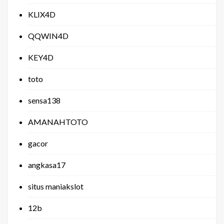
KLIX4D
QQWIN4D
KEY4D
toto
sensa138
AMANAHTOTO
gacor
angkasa17
situs maniakslot
12b