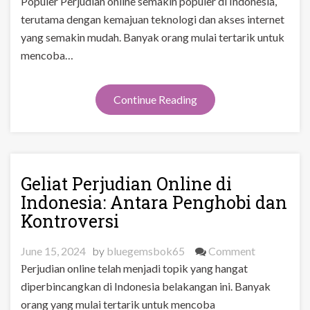
Populer Perjudian online semakin populer di Indonesia,
Keberuntu
terutama dengan kemajuan teknologi dan akses internet
di
yang semakin mudah. Banyak orang mulai tertarik untuk
Dunia
mencoba…
Judi
Online
Indonesia
Continue Reading
Geliat Perjudian Online di
Indonesia: Antara Penghobi dan
Kontroversi
on
June 15, 2024
by
bluegemsbok65
Comment
Geliat
Perjudian online telah menjadi topik yang hangat
Perjudian
diperbincangkan di Indonesia belakangan ini. Banyak
Online
orang yang mulai tertarik untuk mencoba