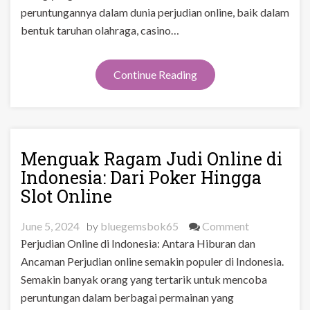
di
peruntungannya dalam dunia perjudian online, baik dalam
Indonesia:
bentuk taruhan olahraga, casino…
Antara
Penghobi
dan
Continue Reading
Kontrovers
Menguak Ragam Judi Online di
Indonesia: Dari Poker Hingga
Slot Online
on
June 5, 2024
by
bluegemsbok65
Comment
Menguak
Perjudian Online di Indonesia: Antara Hiburan dan
Ragam
Ancaman Perjudian online semakin populer di Indonesia.
Judi
Semakin banyak orang yang tertarik untuk mencoba
Online
peruntungan dalam berbagai permainan yang
di