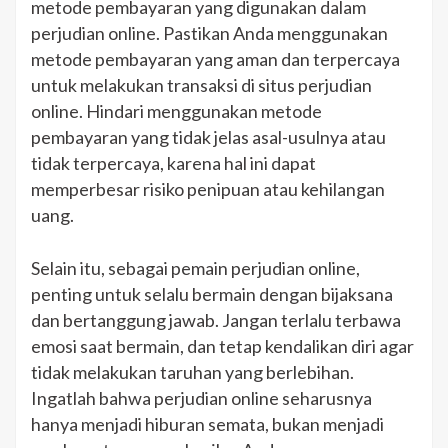
metode pembayaran yang digunakan dalam
perjudian online. Pastikan Anda menggunakan
metode pembayaran yang aman dan terpercaya
untuk melakukan transaksi di situs perjudian
online. Hindari menggunakan metode
pembayaran yang tidak jelas asal-usulnya atau
tidak terpercaya, karena hal ini dapat
memperbesar risiko penipuan atau kehilangan
uang.
Selain itu, sebagai pemain perjudian online,
penting untuk selalu bermain dengan bijaksana
dan bertanggung jawab. Jangan terlalu terbawa
emosi saat bermain, dan tetap kendalikan diri agar
tidak melakukan taruhan yang berlebihan.
Ingatlah bahwa perjudian online seharusnya
hanya menjadi hiburan semata, bukan menjadi