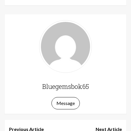
Bluegemsbok65
Message
Previous Article
Next Article